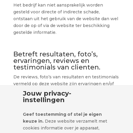
Het bedrijf kan niet aansprakelijk worden
gesteld voor directe of indirecte schade,
ontstaan uit het gebruik van de website dan wel
door de op of via de website ter beschikking
gestelde informatie.
Betreft resultaten, foto’s,
ervaringen, reviews en
testimonials van clienten.
De reviews, foto’s van resultaten en testimonials
vermeld op deze website zijn ervaringen en/of
meningen van klanten. Trainings- en
Jouw privacy-
fitnessresultaten zijn persoonlijk en kunnen
instellingen
daarom niet gegarandeerd worden. De behaalde
resultaten door personal training en
Geef toestemming of stel je eigen
voedingsadviezen kunnen daarom van persoon
keuze in.
Deze website verzamelt met
tot persoon verschillen en resultaten uit het
cookies informatie over je apparaat,
verleden geen garantie zijn voor de toekomst.