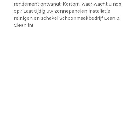
rendement ontvangt. Kortom, waar wacht u nog
op? Laat tijdig uw zonnepanelen installatie
reinigen en schakel Schoonmaakbedrijf Lean &
Clean in!
Wilt u ons inzetten voor
zonnepanelen reiniging?
Schoonmaakbedrijf Lean & Clean komt graag
naar u toe! Ons werkgebied bestaat uit onder
meer regio Den Helder, Schagen, Texel en
Medemblik. Neem snel contact met ons op.